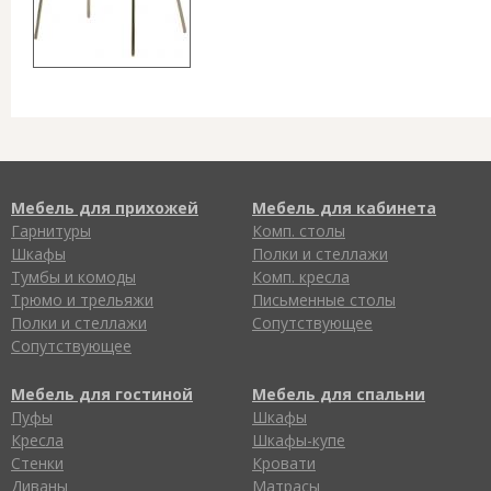
Мебель для прихожей
Мебель для кабинета
Гарнитуры
Комп. столы
Шкафы
Полки и стеллажи
Тумбы и комоды
Комп. кресла
Трюмо и трельяжи
Письменные столы
Полки и стеллажи
Сопутствующее
Сопутствующее
Мебель для гостиной
Мебель для спальни
Пуфы
Шкафы
Кресла
Шкафы-купе
Стенки
Кровати
Диваны
Матрасы