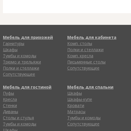
Мебель для прихожей
Мебель для кабинета
Гарнитуры
Комп. столы
Шкафы
Полки и стеллажи
Тумбы и комоды
Комп. кресла
Трюмо и трельяжи
Письменные столы
Полки и стеллажи
Сопутствующее
Сопутствующее
Мебель для гостиной
Мебель для спальни
Пуфы
Шкафы
Кресла
Шкафы-купе
Стенки
Кровати
Диваны
Матрасы
Столы и стулья
Тумбы и комоды
Тумбы и комоды
Сопутствующее
Шкафы