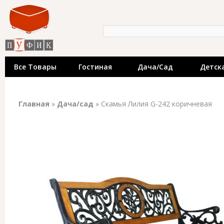
Пе
«Пуфик» - катало
ос
со
недорогой мебел
Форма поиска
Поиск
производителей.
выставки мебел
Все Товары
Гостиная
Дача/сад
Детск
Вы здесь
Главная
»
Дача/сад
» Скамья Лилия G-242 коричневая