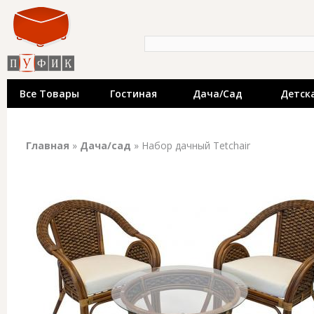
Пе
«Пуфик» - катало
ос
со
недорогой мебел
Форма поиска
Поиск
производителей.
выставки мебел
Все Товары
Гостиная
Дача/сад
Детск
Вы здесь
Главная
»
Дача/сад
» Набор дачный Tetchair