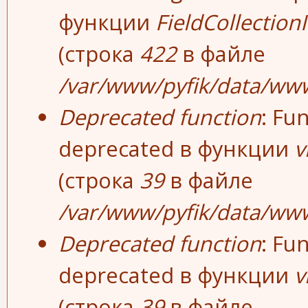
функции
FieldCollection
(строка
422
в файле
/var/www/pyfik/data/www/
Deprecated function
: Fu
deprecated в функции
v
(строка
39
в файле
/var/www/pyfik/data/www
Deprecated function
: Fu
deprecated в функции
v
(строка
39
в файле