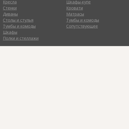
Кресла
Шкафы-купе
Стенки
Кровати
Диваны
Матрасы
Столы и стулья
Тумбы и комоды
Тумбы и комоды
Сопутствующее
Шкафы
Полки и стеллажи