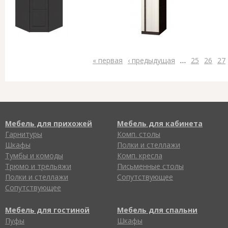
« первая
‹ предыдущая
…
25
26
27
Мебель для прихожей
Мебель для кабинета
Гарнитуры
Комп. столы
Шкафы
Полки и стеллажи
Тумбы и комоды
Комп. кресла
Трюмо и трельяжи
Письменные столы
Полки и стеллажи
Сопутствующее
Сопутствующее
Мебель для гостиной
Мебель для спальни
Пуфы
Шкафы