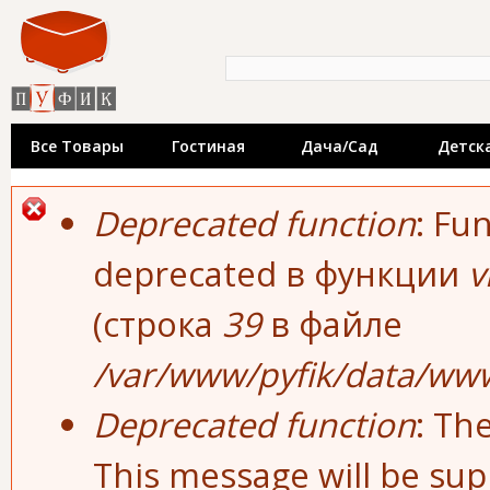
Пе
«Пуфик» - катало
ос
со
недорогой мебел
Форма поиска
Поиск
производителей.
выставки мебел
Все Товары
Гостиная
Дача/сад
Детск
Сообщение об ошибке
Deprecated function
: Fu
deprecated в функции
v
(строка
39
в файле
/var/www/pyfik/data/www
Deprecated function
: Th
This message will be sup