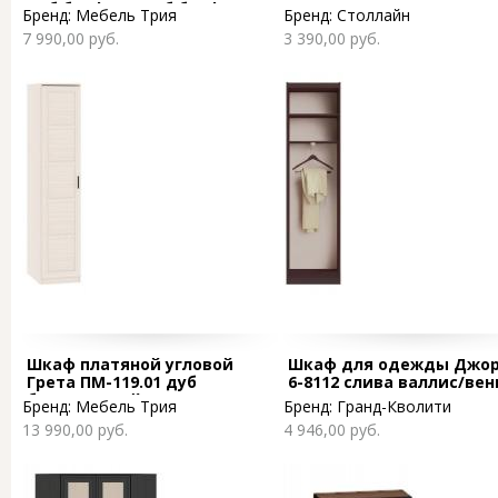
дуб белфорт/дуб белфорт
Бренд:
Мебель Трия
Бренд:
Столлайн
7 990,00 руб.
3 390,00 руб.
Шкаф платяной угловой
Шкаф для одежды Джо
Грета ПМ-119.01 дуб
6-8112 слива валлис/вен
беловежский/штрихлак/
Бренд:
Мебель Трия
Бренд:
Гранд-Кволити
венге
13 990,00 руб.
4 946,00 руб.