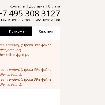
й и
Контакты
|
Доставка
|
Оплата
+7 495 308 3127
ели лучших
Пн-Пт: 09:00-20:00; Сб-Вс: 10:00-18:00
распродажи,
Прихожая
Спальня
ea->render()
(строка
39
в файле
dler_area.inc
).
ther calls в функции
ea->render()
(строка
39
в файле
dler_area.inc
).
ea->render()
(строка
39
в файле
dler_area.inc
).