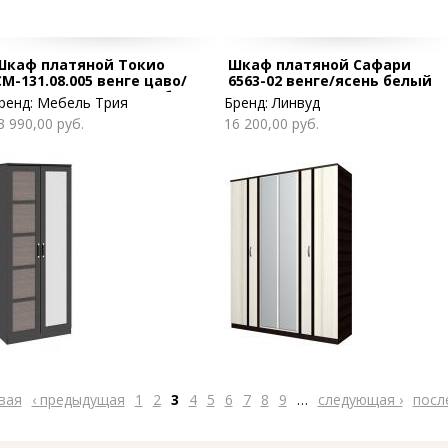
Шкаф платяной Токио
Шкаф платяной Сафари
СМ-131.08.005 венге цаво/
6563-02 венге/ясень белый
венге цаво/каналы дуба
ренд:
Мебель Трия
Бренд:
Линвуд
3 990,00 руб.
16 200,00 руб.
вая
‹ предыдущая
1
2
3
4
5
6
7
8
9
…
следующая ›
посл