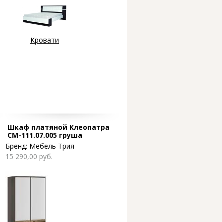
Кровати
Шкаф платяной Клеопатра
СМ-111.07.005 груша
монтего/шведская слива
Бренд:
Мебель Трия
15 290,00 руб.