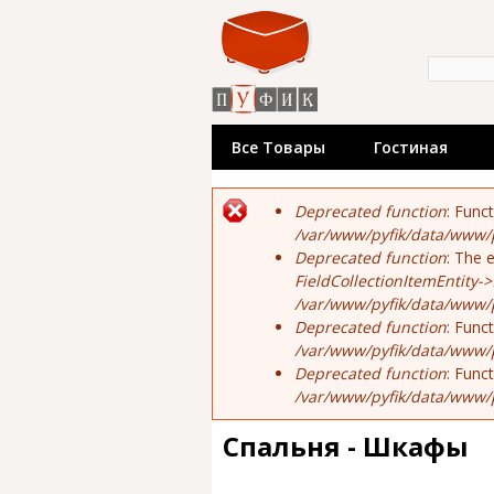
«Пуфик»
недорог
Форма по
Поиск
произво
выстав
Все Товары
Гостиная
Сообщение об ош
Deprecated function
: Func
/var/www/pyfik/data/www/p
Deprecated function
: The 
FieldCollectionItemEntity->
/var/www/pyfik/data/www/py
Deprecated function
: Func
/var/www/pyfik/data/www/p
Deprecated function
: Func
/var/www/pyfik/data/www/p
Спальня - Шкафы