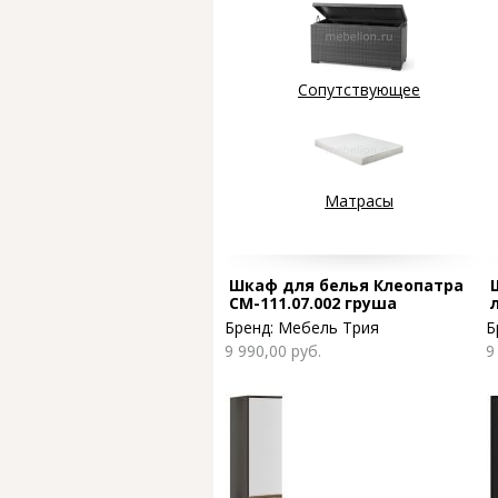
Сопутствующее
Матрасы
Страницы
Шкаф для белья Клеопатра
СМ-111.07.002 груша
монтего/шведская слива
Бренд:
Мебель Трия
Б
9 990,00 руб.
9