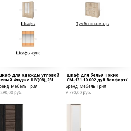
Шкафы
Тумбы и комоды
Шкафы-купе
Шкаф для одежды угловой
Шкаф для белья Токио
левый Фиджи ШУ(08)_23L
СМ-131.10.002 дуб белфорт/
венге цаво/каналы дуба
дуб белфорт
ренд:
Мебель Трия
Бренд:
Мебель Трия
 290,00 руб.
9 790,00 руб.