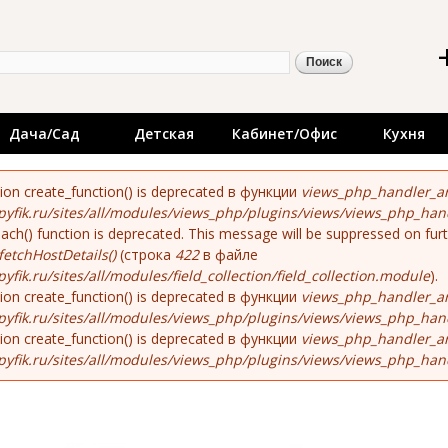
Перейти к
 - каталог качественно
основному
содержанию
ой мебели. Поиск меб
иска
дителей. Актуальные 
ки мебели
Дача/сад
Детская
Кабинет/офис
Кухня
ибке
tion create_function() is deprecated в функции
views_php_handler_ar
yfik.ru/sites/all/modules/views_php/plugins/views/views_php_han
each() function is deprecated. This message will be suppressed on fur
fetchHostDetails()
(строка
422
в файле
fik.ru/sites/all/modules/field_collection/field_collection.module
).
tion create_function() is deprecated в функции
views_php_handler_ar
yfik.ru/sites/all/modules/views_php/plugins/views/views_php_han
tion create_function() is deprecated в функции
views_php_handler_ar
yfik.ru/sites/all/modules/views_php/plugins/views/views_php_han