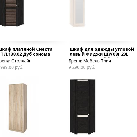
Шкаф платяной Сиеста
Шкаф для одежды угловой
СТЛ.138.02 Дуб сонома
левый Фиджи ШУ(08)_23L
венге цаво/дуб белфорт
ренд:
Столлайн
Бренд:
Мебель Трия
 989,00 руб.
9 290,00 руб.