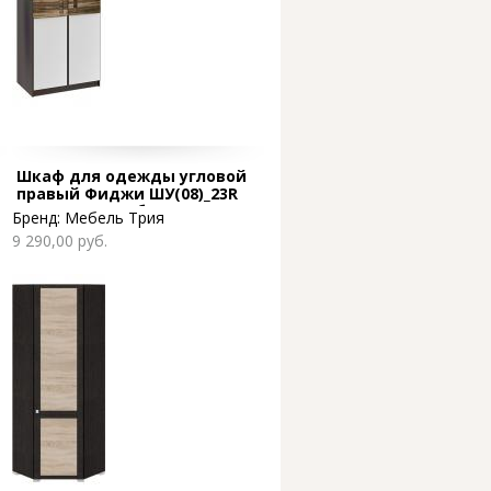
Шкаф для одежды угловой
правый Фиджи ШУ(08)_23R
венге цаво/дуб сонома
Бренд:
Мебель Трия
9 290,00 руб.