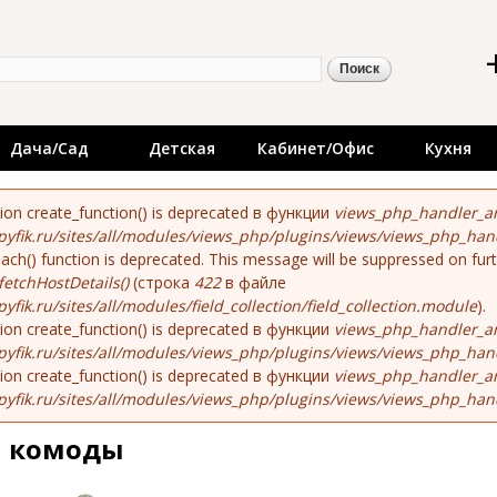
Перейти к
 - каталог качественно
основному
содержанию
ой мебели. Поиск меб
иска
дителей. Актуальные 
ки мебели
Дача/сад
Детская
Кабинет/офис
Кухня
ибке
tion create_function() is deprecated в функции
views_php_handler_ar
yfik.ru/sites/all/modules/views_php/plugins/views/views_php_han
each() function is deprecated. This message will be suppressed on fur
fetchHostDetails()
(строка
422
в файле
fik.ru/sites/all/modules/field_collection/field_collection.module
).
tion create_function() is deprecated в функции
views_php_handler_ar
yfik.ru/sites/all/modules/views_php/plugins/views/views_php_han
tion create_function() is deprecated в функции
views_php_handler_ar
yfik.ru/sites/all/modules/views_php/plugins/views/views_php_han
и комоды