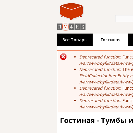
«Пуфик»
недорог
Форма по
Поиск
произво
выстав
Все Товары
Гостиная
Сообщение об ош
Deprecated function
: Func
/var/www/pyfik/data/www/p
Deprecated function
: The 
FieldCollectionItemEntity->
/var/www/pyfik/data/www/py
Deprecated function
: Func
/var/www/pyfik/data/www/p
Deprecated function
: Func
/var/www/pyfik/data/www/p
Гостиная - Тумбы 