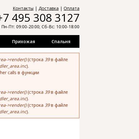
й и
Контакты
|
Доставка
|
Оплата
+7 495 308 3127
ели лучших
Пн-Пт: 09:00-20:00; Сб-Вс: 10:00-18:00
распродажи,
Прихожая
Спальня
ea->render()
(строка
39
в файле
dler_area.inc
).
ther calls в функции
ea->render()
(строка
39
в файле
dler_area.inc
).
ea->render()
(строка
39
в файле
dler_area.inc
).