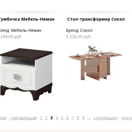
Тумбочка Мебель-Неман
Стол-трансформер Сокол
ренд:
Мебель-Неман
Бренд:
Сокол
 244,00 руб.
5 220,00 руб.
вая
‹ предыдущая
1
2
3
4
5
6
7
8
9
…
следующая ›
посл