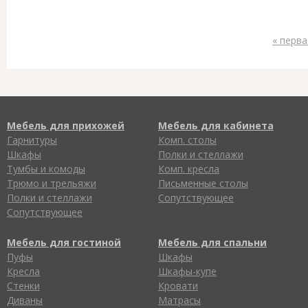
« перва
Мебель для прихожей
Мебель для кабинета
Гарнитуры
Комп. столы
Шкафы
Полки и стеллажи
Тумбы и комоды
Комп. кресла
Трюмо и трельяжи
Письменные столы
Полки и стеллажи
Сопутствующее
Сопутствующее
Мебель для гостиной
Мебель для спальни
Пуфы
Шкафы
Кресла
Шкафы-купе
Стенки
Кровати
Диваны
Матрасы