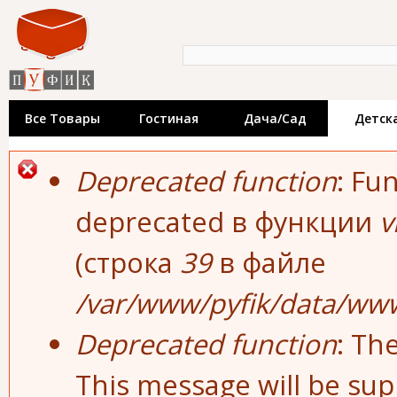
Пе
«Пуфик» - катало
ос
со
недорогой мебел
Форма поиска
Поиск
производителей.
выставки мебел
Все Товары
Гостиная
Дача/сад
Детск
Сообщение об ошибке
Deprecated function
: Fu
deprecated в функции
v
(строка
39
в файле
/var/www/pyfik/data/www
Deprecated function
: Th
This message will be sup