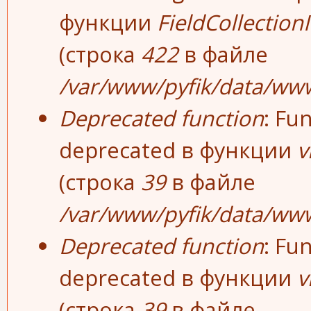
функции
FieldCollection
(строка
422
в файле
/var/www/pyfik/data/www/
Deprecated function
: Fu
deprecated в функции
v
(строка
39
в файле
/var/www/pyfik/data/www
Deprecated function
: Fu
deprecated в функции
v
(строка
39
в файле