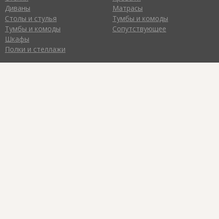
Диваны
Матрасы
Столы и стулья
Тумбы и комоды
Тумбы и комоды
Сопутствующее
Шкафы
Полки и стеллажи