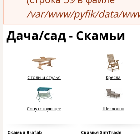
/var/www/pyfik/data/www
Дача/сад - Скамьи
Столы и стулья
Кресла
Сопутствующее
Шезлонги
Страницы
Скамья Brafab
Скамья SimTrade