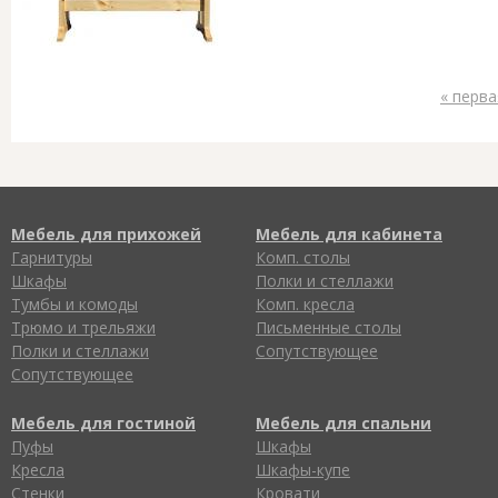
« перва
Мебель для прихожей
Мебель для кабинета
Гарнитуры
Комп. столы
Шкафы
Полки и стеллажи
Тумбы и комоды
Комп. кресла
Трюмо и трельяжи
Письменные столы
Полки и стеллажи
Сопутствующее
Сопутствующее
Мебель для гостиной
Мебель для спальни
Пуфы
Шкафы
Кресла
Шкафы-купе
Стенки
Кровати