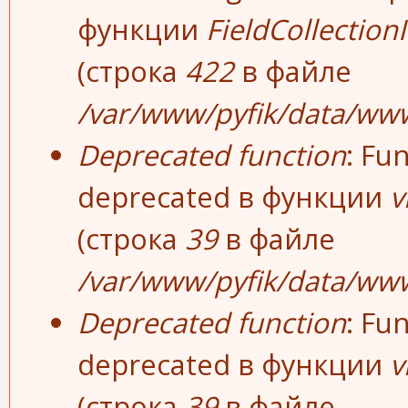
функции
FieldCollection
(строка
422
в файле
/var/www/pyfik/data/www/
Deprecated function
: Fu
deprecated в функции
v
(строка
39
в файле
/var/www/pyfik/data/www
Deprecated function
: Fu
deprecated в функции
v
(строка
39
в файле