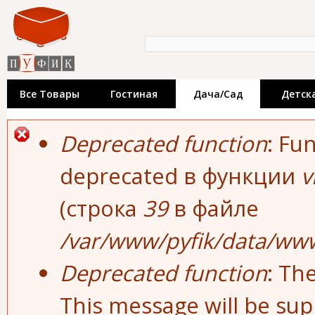
Пе
«Пуфик» - катало
ос
со
недорогой мебел
Форма поиска
Поиск
производителей.
выставки мебел
Все Товары
Гостиная
Дача/сад
Детск
Сообщение об ошибке
Deprecated function
: Fu
deprecated в функции
v
(строка
39
в файле
/var/www/pyfik/data/www
Deprecated function
: Th
This message will be sup